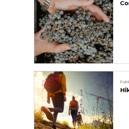
Co
⠀⠀
Publ
Hi
⠀