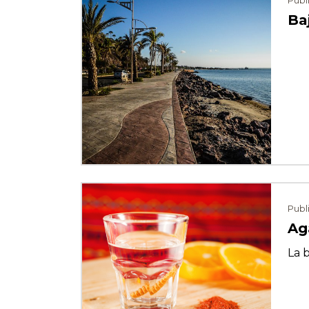
Publ
Baj
⠀
Publ
Ag
La 