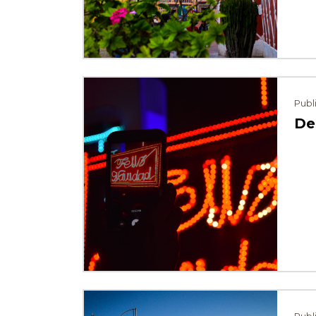
Publ
De
⠀