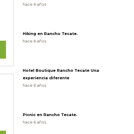
hace 6 años
⠀⠀⠀
Hiking en Rancho Tecate.
hace 6 años
⠀
Hotel Boutique Rancho Tecate Una
experiencia diferente
hace 6 años
⠀
Picnic en Rancho Tecate.
hace 6 años
⠀