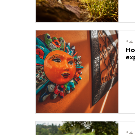
Publ
Ho
ex
⠀
Publ