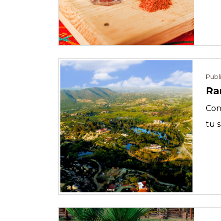
Publ
Ra
Con
tu s