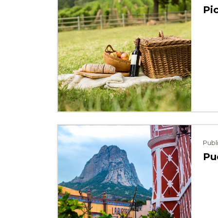
Pi
⠀
Publ
Pu
⠀